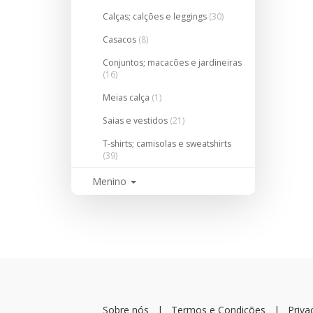
Calças; calções e leggings
(30)
Casacos
(8)
Conjuntos; macacões e jardineiras
(16)
Meias calça
(1)
Saias e vestidos
(21)
T-shirts; camisolas e sweatshirts
(39)
Menino
Sobre nós
|
Termos e Condições
|
Priva