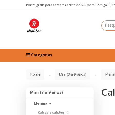
Portes grátis para compras acima de 80€ (para Portugal) | S
Categorias
Home
Mini (3 a 9 anos)
Meni
Cal
Mini
Mini (3 a 9 anos)
(3
a
Menina
9
anos)
Calças e calções
(0)