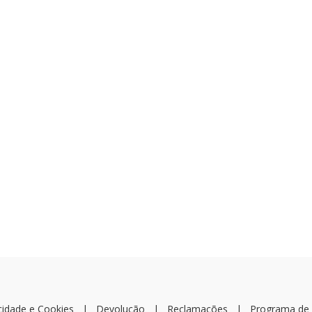
cidade e Cookies
|
Devolução
|
Reclamações
|
Programa de