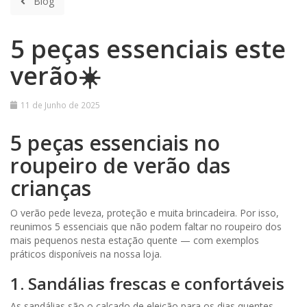
Blog
5 peças essenciais este
verão☀️
5
11 de Junho de 2025
peças
5 peças essenciais no
essenciais
roupeiro de verão das
este
crianças
verão
O verão pede leveza, proteção e muita brincadeira. Por isso,
☀️
reunimos 5 essenciais que não podem faltar no roupeiro dos
mais pequenos nesta estação quente — com exemplos
práticos disponíveis na nossa loja.
1. Sandálias frescas e confortáveis
As sandálias são o calçado de eleição para os dias quentes.