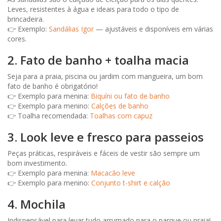
Leves, resistentes à água e ideais para todo o tipo de
brincadeira.
👉 Exemplo:
Sandálias Igor
— ajustáveis e disponíveis em várias
cores.
2. Fato de banho + toalha macia
Seja para a praia, piscina ou jardim com mangueira, um bom
fato de banho é obrigatório!
👉 Exemplo para menina:
Biquíni ou fato de banho
👉 Exemplo para menino:
Calções de banho
👉 Toalha recomendada:
Toalhas com capuz
3. Look leve e fresco para passeios
Peças práticas, respiráveis e fáceis de vestir são sempre um
bom investimento.
👉 Exemplo para menina:
Macacão leve
👉 Exemplo para menino:
Conjunto t-shirt e calção
4. Mochila
Indispensável para levar tudo arrumado para o parque ou praia!